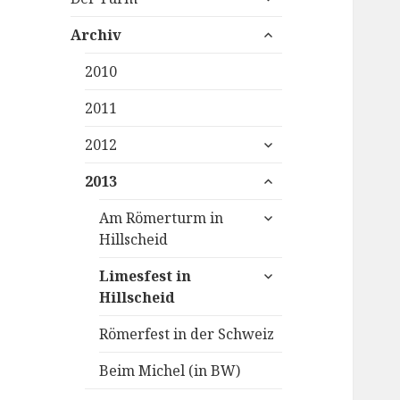
child
expand
menu
Archiv
child
menu
2010
2011
expand
2012
child
expand
menu
2013
child
expand
menu
Am Römerturm in
child
Hillscheid
menu
expand
Limesfest in
child
Hillscheid
menu
Römerfest in der Schweiz
Beim Michel (in BW)