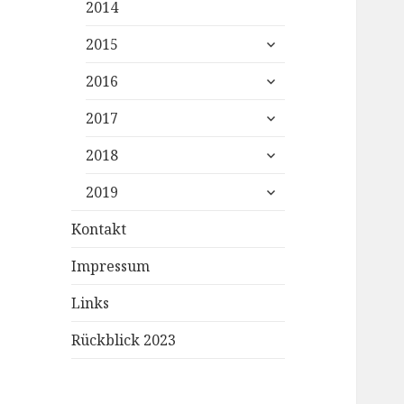
2014
expand
2015
child
expand
menu
2016
child
expand
menu
2017
child
expand
menu
2018
child
expand
menu
2019
child
menu
Kontakt
Impressum
Links
Rückblick 2023