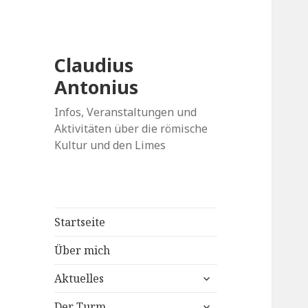
Claudius
Antonius
Infos, Veranstaltungen und
Aktivitäten über die römische
Kultur und den Limes
Startseite
Über mich
expand
Aktuelles
child
expand
menu
Der Turm